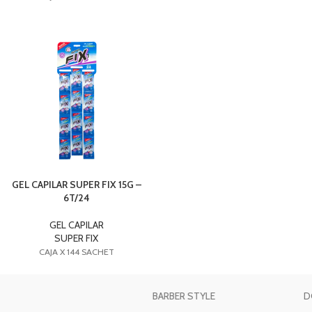
GEL CAPILAR SUPER FIX 15G –
6T/24
GEL CAPILAR
SUPER FIX
CAJA X 144 SACHET
BARBER STYLE
D