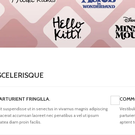
SCELERISQUE
ARTURIENT FRINGILLA.
COMMO
lit suspendisse ut in senectus in vivamus magnis adipiscing
Vestibul
lacerat accumsan laoreet nec penatibus a vel ut ipsum
parturie
latea diam proin facilis.
aptent t