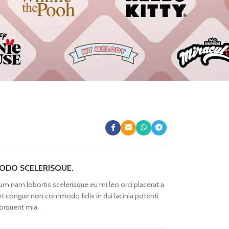
DO SCELERISQUE.
um nam lobortis scelerisque eu mi leo orci placerat a
nt congue non commodo felis in dui lacinia potenti
orquent mia.