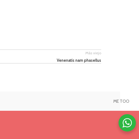
Más viejo
Venenatis nam phasellus
ME TOO