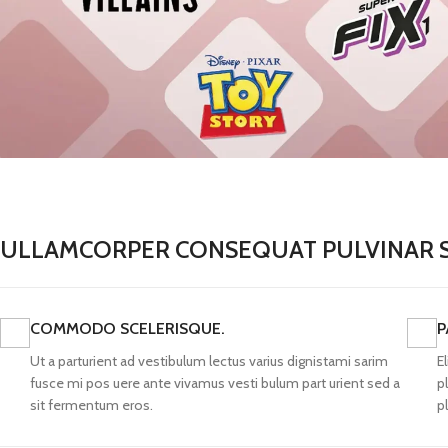
ULLAMCORPER CONSEQUAT PULVINAR 
COMMODO SCELERISQUE.
P
Ut a parturient ad vestibulum lectus varius dignistami sarim
E
fusce mi pos uere ante vivamus vesti bulum part urient sed a
p
sit fermentum eros.
p