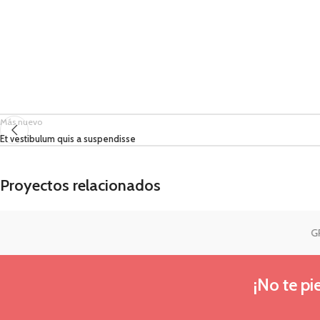
Más nuevo
Et vestibulum quis a suspendisse
Proyectos relacionados
GRANJA
Accessories
Potenti parturient parturie
¡No te p