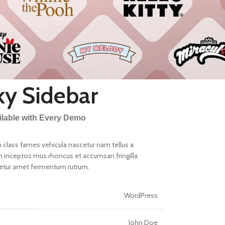
ky Sidebar
ailable with Every Demo
 class fames vehicula nascetur nam tellus a
inceptos mus rhoncus et accumsan fringilla
cetur amet fermentum rutrum.
WordPress
John Doe