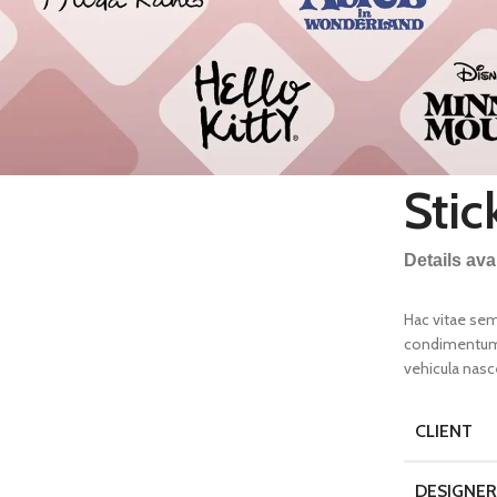
Stic
Details av
Hac vitae sem
condimentum 
vehicula nas
CLIENT
DESIGNER