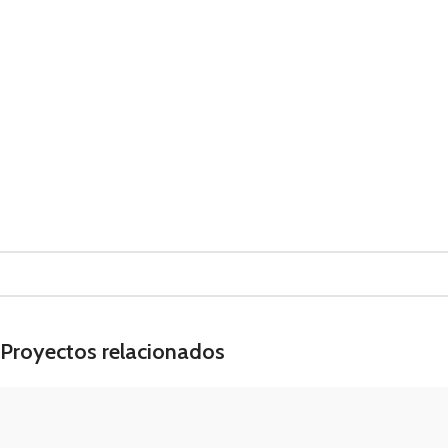
Proyectos relacionados
GRANJA
Kitchen
Leo uteu ullamcorper