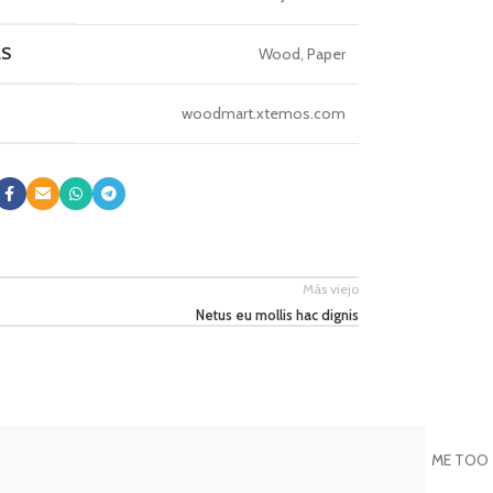
LS
Wood, Paper
woodmart.xtemos.com
Más viejo
Netus eu mollis hac dignis
ME TOO