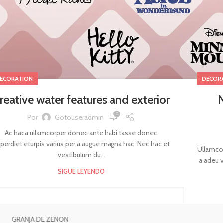
ECORATION
DECOR
reative water features and exterior
0
Por
Gotouseradmin
Ac haca ullamcorper donec ante habi tasse donec
perdiet eturpis varius per a augue magna hac. Nec hac et
Ullamcor
vestibulum du...
a adeu 
SIGUE LEYENDO
E ZENON