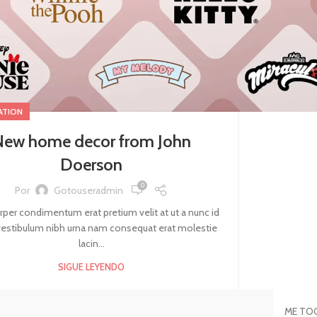
ATION
New home decor from John
Doerson
0
Por
Gotouseradmin
per condimentum erat pretium velit at ut a nunc id
vestibulum nibh urna nam consequat erat molestie
lacin...
SIGUE LEYENDO
ME TOO