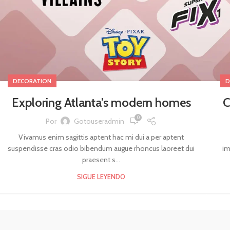
DECORATION
D
Exploring Atlanta’s modern homes
C
0
Por
Gotouseradmin
Vivamus enim sagittis aptent hac mi dui a per aptent
suspendisse cras odio bibendum augue rhoncus laoreet dui
im
praesent s...
SIGUE LEYENDO
GRANJA D