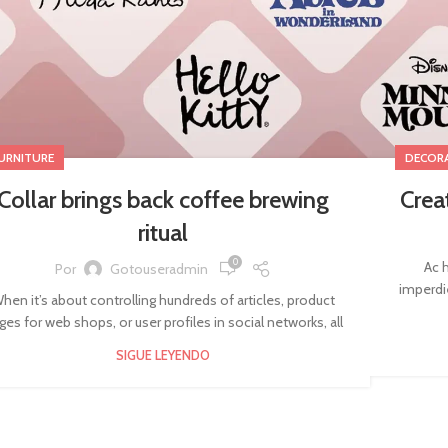
URNITURE
DECOR
Collar brings back coffee brewing
Crea
ritual
0
Ac 
Por
Gotouseradmin
imperdi
hen it’s about controlling hundreds of articles, product
ges for web shops, or user profiles in social networks, all
SIGUE LEYENDO