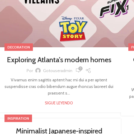
DECORATION
F
Exploring Atlanta’s modern homes
0
Por
Gotouseradmin
Vivamus enim sagittis aptent hac mi dui a per aptent
suspendisse cras odio bibendum augue rhoncus laoreet dui
W
praesent s...
pa
SIGUE LEYENDO
INSPIRATION
Minimalist Japanese-inspired